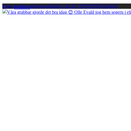
Open post by abbekasgolfklubb with ID 18093859865544618
Klubben
Nyheter
Stadgar efter höstmötet 2024
Kommittéer
Organisation