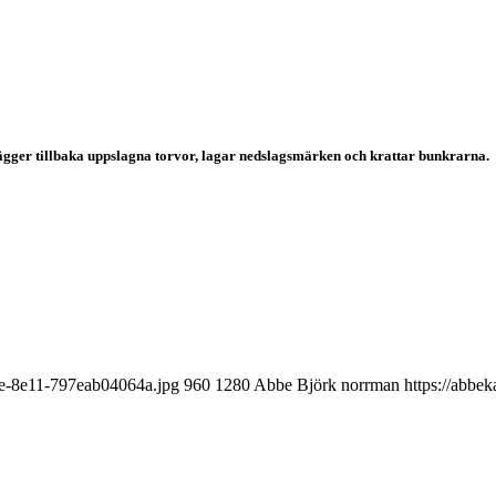
vi lägger tillbaka uppslagna torvor, lagar nedslagsmärken och krattar bunkrarna.
1e-8e11-797eab04064a.jpg
960
1280
Abbe Björk norrman
https://abbe