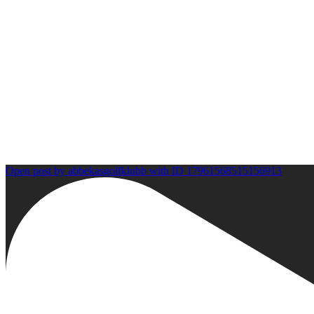
Medlemsansökan
Restaurang & Hotell
Veckans lunch
Open post by abbekasgolfklubb with ID 17961568515156913
Bistromeny
Pizzameny