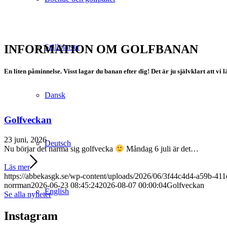
Ställplatser
INFORMATION OM GOLFBANAN
En liten påminnelse. Visst lagar du banan efter dig! Det är ju självklart att 
Dansk
Golfveckan
23 juni, 2026
Deutsch
Nu börjar det närma sig golfvecka
Måndag 6 juli är det…
Läs mer
https://abbekasgk.se/wp-content/uploads/2026/06/3f44c4d4-a59b-41
norrman
2026-06-23 08:45:24
2026-08-07 00:00:04
Golfveckan
English
Se alla nyheter
Instagram