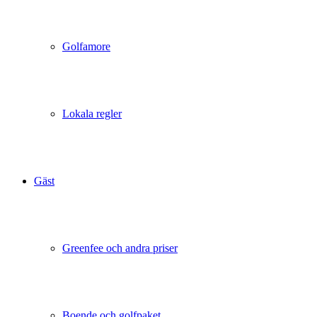
Golfamore
Lokala regler
Gäst
Greenfee och andra priser
Boende och golfpaket